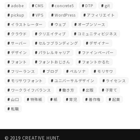
adobe
CMS
concrete5
DTP
git
pickup
VPS
WordPress
アフィリエイト
イラストレーター
ウェブ
オープンソース
クラウド
クリエイティブ
コミュニティビジネス
サーバー
セルフブランディング
デザイナー
デザイン
パラレルキャリア
ファインペーパー
フォント
フォントおじさん
フォントかるた
フリーランス
ブログ
ペルソナ
モリサワ
モリサワフォント
ユニバーサルデザイン
ライセンス
ワークライフバランス
働き方
出版
子育て
山口
特殊紙
紙
育児
著作権
起業
転職
© 2019 CREATIVE HUNT.