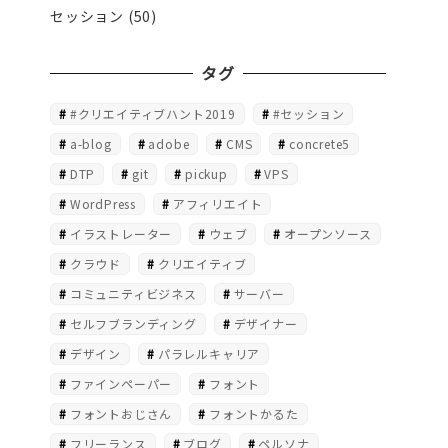
セッション
(50)
タグ
#クリエイティブハント2019
#セッション
a-blog
adobe
CMS
concrete5
DTP
git
pickup
VPS
WordPress
アフィリエイト
イラストレーター
ウェブ
オープンソース
クラウド
クリエイティブ
コミュニティビジネス
サーバー
セルフブランディング
デザイナー
デザイン
パラレルキャリア
ファインペーパー
フォント
フォントおじさん
フォントかるた
フリーランス
ブログ
ペルソナ